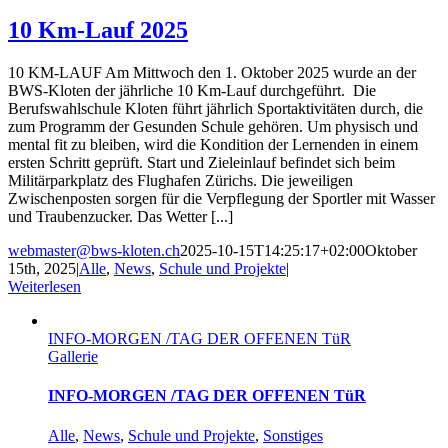
10 Km-Lauf 2025
10 KM-LAUF Am Mittwoch den 1. Oktober 2025 wurde an der
BWS-Kloten der jährliche 10 Km-Lauf durchgeführt. Die
Berufswahlschule Kloten führt jährlich Sportaktivitäten durch, die
zum Programm der Gesunden Schule gehören. Um physisch und
mental fit zu bleiben, wird die Kondition der Lernenden in einem
ersten Schritt geprüft. Start und Zieleinlauf befindet sich beim
Militärparkplatz des Flughafen Zürichs. Die jeweiligen
Zwischenposten sorgen für die Verpflegung der Sportler mit Wasser
und Traubenzucker. Das Wetter [...]
webmaster@bws-kloten.ch
2025-10-15T14:25:17+02:00
Oktober
15th, 2025
|
Alle
,
News
,
Schule und Projekte
|
Weiterlesen
INFO-MORGEN /TAG DER OFFENEN TüR
Gallerie
INFO-MORGEN /TAG DER OFFENEN TüR
Alle
,
News
,
Schule und Projekte
,
Sonstiges