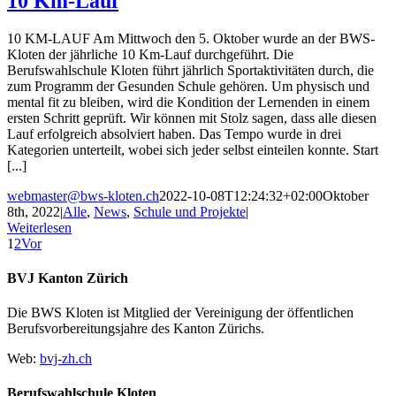
10 Km-Lauf
10 KM-LAUF Am Mittwoch den 5. Oktober wurde an der BWS-
Kloten der jährliche 10 Km-Lauf durchgeführt. Die
Berufswahlschule Kloten führt jährlich Sportaktivitäten durch, die
zum Programm der Gesunden Schule gehören. Um physisch und
mental fit zu bleiben, wird die Kondition der Lernenden in einem
ersten Schritt geprüft. Wir können mit Stolz sagen, dass alle diesen
Lauf erfolgreich absolviert haben. Das Tempo wurde in drei
Kategorien unterteilt, wobei sich jeder selbst einteilen konnte. Start
[...]
webmaster@bws-kloten.ch
2022-10-08T12:24:32+02:00
Oktober
8th, 2022
|
Alle
,
News
,
Schule und Projekte
|
Weiterlesen
1
2
Vor
BVJ Kanton Zürich
Die BWS Kloten ist Mitglied der Vereinigung der öffentlichen
Berufsvorbereitungsjahre des Kanton Zürichs.
Web:
bvj-zh.ch
Berufswahlschule Kloten