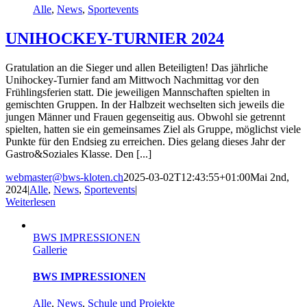
Alle
,
News
,
Sportevents
UNIHOCKEY-TURNIER 2024
Gratulation an die Sieger und allen Beteiligten! Das jährliche
Unihockey-Turnier fand am Mittwoch Nachmittag vor den
Frühlingsferien statt. Die jeweiligen Mannschaften spielten in
gemischten Gruppen. In der Halbzeit wechselten sich jeweils die
jungen Männer und Frauen gegenseitig aus. Obwohl sie getrennt
spielten, hatten sie ein gemeinsames Ziel als Gruppe, möglichst viele
Punkte für den Endsieg zu erreichen. Dies gelang dieses Jahr der
Gastro&Soziales Klasse. Den [...]
webmaster@bws-kloten.ch
2025-03-02T12:43:55+01:00
Mai 2nd,
2024
|
Alle
,
News
,
Sportevents
|
Weiterlesen
BWS IMPRESSIONEN
Gallerie
BWS IMPRESSIONEN
Alle
,
News
,
Schule und Projekte