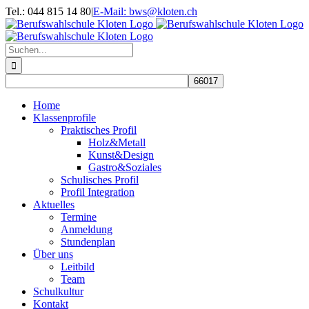
Zum
Facebook
Tel.: 044 815 14 80
|
E-Mail: bws@kloten.ch
Inhalt
springen
Suche
nach:
Home
Klassenprofile
Praktisches Profil
Holz&Metall
Kunst&Design
Gastro&Soziales
Schulisches Profil
Profil Integration
Aktuelles
Termine
Anmeldung
Stundenplan
Über uns
Leitbild
Team
Schulkultur
Kontakt